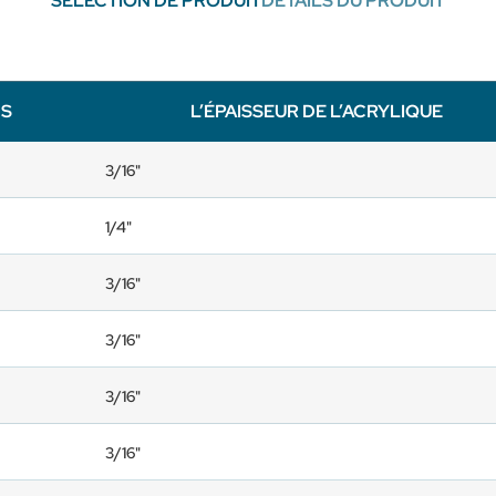
SÉLECTION DE PRODUIT
DÉTAILS DU PRODUIT
NS
L’ÉPAISSEUR DE L’ACRYLIQUE
3/16"
1/4"
3/16"
3/16"
3/16"
3/16"