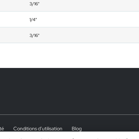
3/16"
1/4"
3/16"
té
Conditions d’utilisation
Blog