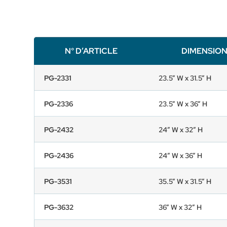
N° D’ARTICLE
DIMENSIO
PG-2331
23.5” W x 31.5” H
PG-2336
23.5” W x 36” H
PG-2432
24” W x 32” H
PG-2436
24” W x 36” H
PG-3531
35.5” W x 31.5” H
PG-3632
36” W x 32” H