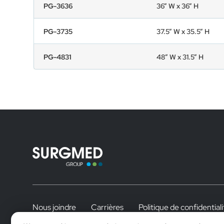
PG-3636
36” W x 36” H
PG-3735
37.5” W x 35.5” H
PG-4831
48” W x 31.5” H
Nous joindre
Carrières
Politique de confidentiali
Connexion distributeur