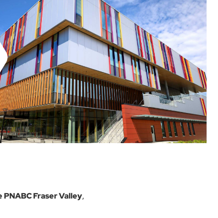
e PNABC
Fraser Valley
,