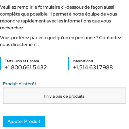
Veuillez remplir le formulaire ci-dessous de façon aussi
complète que possible. Il permet à notre équipe de vous
répondre rapidement avec les informations que vous
recherchez.
Vous préférez parler à quelqu’un en personne ? Contactez-
nous directement :
États-Unis et Canada
International
+1.800.661.5432
+1.514.631.7988
Produit d’intérêt
Nom
Il n'y a pas de
produits.
Du
Produit
Ajouter Produit
Numéro
D’article