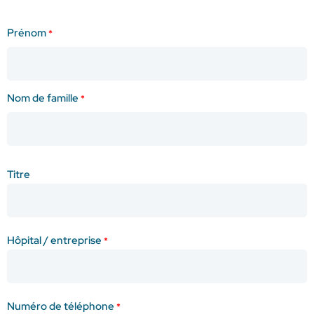
Nom
Prénom
Objet
*
*
De
La
Demande
Nom de famille
*
Quantité
Mensuelle
Prévue
Titre
Date
D'achat
Prévue
Hôpital / entreprise
*
Numéro de téléphone
*