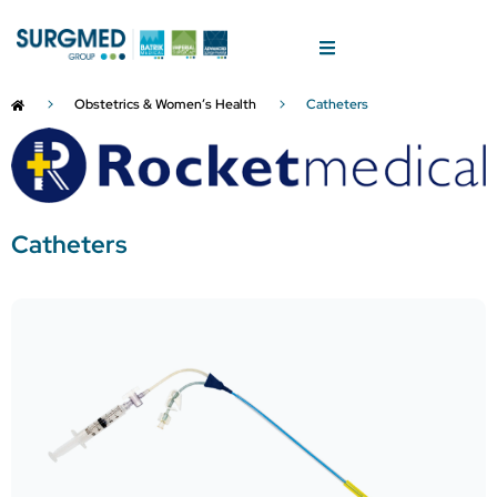
Obstetrics & Women’s Health
Catheters
Catheters